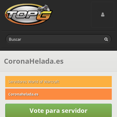
Toggle navig
CoronaHelada.es
Servidores World of Warcraft
Coronahelada.es
Vote para servidor