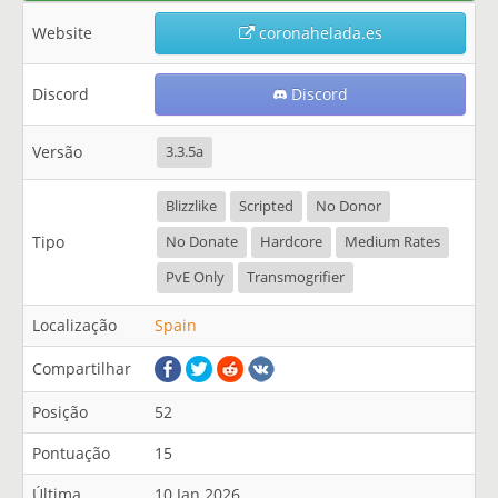
Website
coronahelada.es
Discord
Discord
Versão
3.3.5a
Blizzlike
Scripted
No Donor
Tipo
No Donate
Hardcore
Medium Rates
PvE Only
Transmogrifier
Localização
Spain
Compartilhar
Posição
52
Pontuação
15
Última
10 Jan 2026