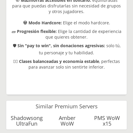
🧭
Mazmorras accesibles en solitario:
equilibradas
para que puedas disfrutarlas sin necesidad de grupos
y otros jugadores.
💀 Modo Hardcore:
Elige el modo hardcore.
🧱
Progresión flexible:
Elige la cantidad de experiencia
que quieres obtener.
🛡️
Sin "pay to win", sin donaciones agresivas:
solo tú,
tu personaje y tu habilidad.
🧙‍♂️
Clases balanceadas
y economía estable
, perfectas
para avanzar solo sin sentirte inferior.
Similar Premium Servers
Shadowsong
Amber
PMS WoW
UltraFun
WoW
x15