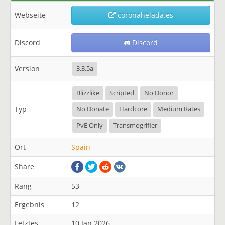
Webseite
coronahelada.es
Discord
Discord
Version
3.3.5a
Blizzlike
Scripted
No Donor
Typ
No Donate
Hardcore
Medium Rates
PvE Only
Transmogrifier
Ort
Spain
Share
Rang
53
Ergebnis
12
Letztes
10 Jan 2026