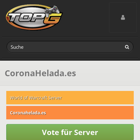
Toggle navig
CoronaHelada.es
World of Warcraft Server
Coronahelada.es
Vote für Server