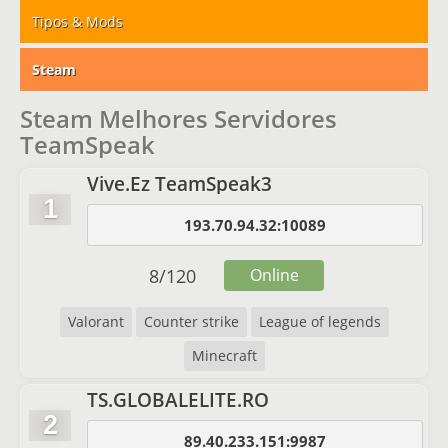
Tipos & Mods
Steam
Steam Melhores Servidores
TeamSpeak
Vive.Ez TeamSpeak3
1
193.70.94.32:10089
8
/
120
Online
Valorant
Counter strike
League of legends
Minecraft
TS.GLOBALELITE.RO
2
89.40.233.151:9987