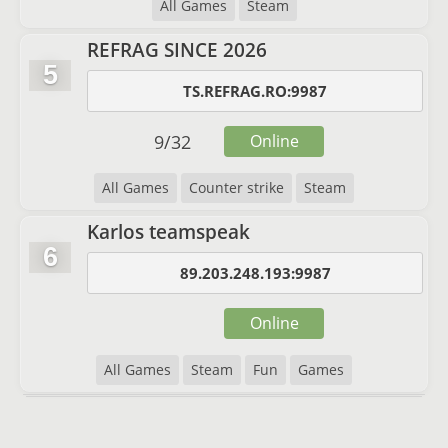
All Games
Steam
REFRAG SINCE 2026
5
TS.REFRAG.RO:9987
9
/
32
Online
All Games
Counter strike
Steam
Karlos teamspeak
6
89.203.248.193:9987
Online
All Games
Steam
Fun
Games