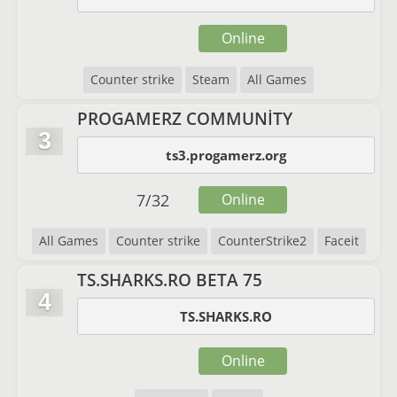
Online
Counter strike
Steam
All Games
PROGAMERZ COMMUNİTY
3
ts3.progamerz.org
7
/
32
Online
All Games
Counter strike
CounterStrike2
Faceit
TS.SHARKS.RO BETA 75
4
TS.SHARKS.RO
Online