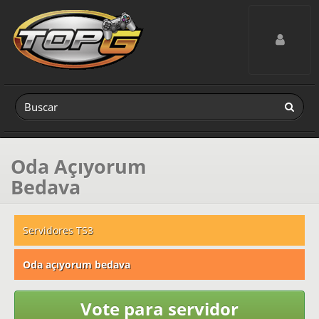
Toggle navig
Oda Açıyorum
Bedava
Servidores TS3
Oda açıyorum bedava
Vote para servidor