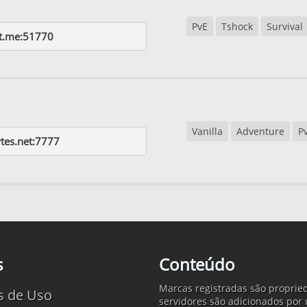
PvE
Tshock
Survival
st.me:51770
Vanilla
Adventure
P
ytes.net:7777
s
Conteúdo
Marcas registradas são propried
s de Uso
servidores são adicionados por 