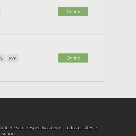
Online
Online
vE
PvP
ade de seus respectivos donos, todos os sites e
usuários.