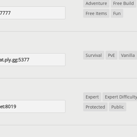
Adventure
Free Build
u:7777
Free Items
Fun
Survival
PvE
Vanilla
at.ply.gg:5377
Expert
Expert Difficult
et:8019
Protected
Public