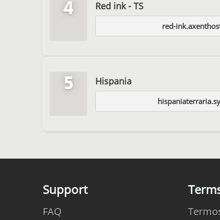
4
Red ink - TS
red-ink.axentho
5
Hispania
hispaniaterraria.s
Support
Term
FAQ
Termo