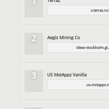
1
TerraZ
s.terraz.r
2
Aegis Mining Co
ideas-stockholm.gl.
3
US MxtAppz Vanilla
us.mxtappz.n