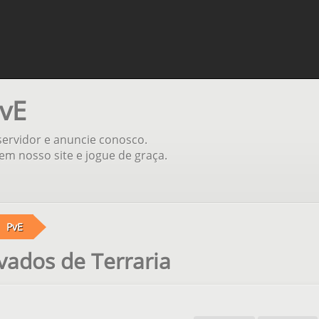
PvE
 servidor e anuncie conosco.
em nosso site e jogue de graça.
PvE
ados de Terraria