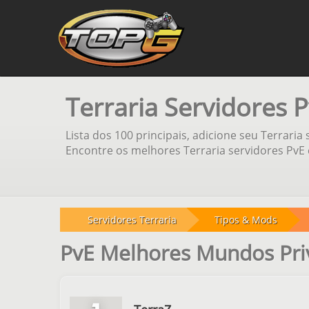
Terraria Servidores 
Lista dos 100 principais, adicione seu Terraria
Encontre os melhores Terraria servidores PvE 
Servidores Terraria
Tipos & Mods
PvE Melhores Mundos Priv