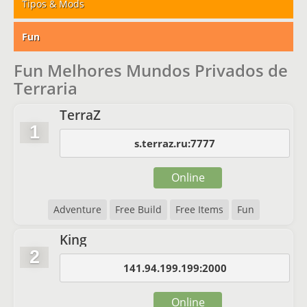
Tipos & Mods
Fun
Fun Melhores Mundos Privados de
Terraria
TerraZ
1
s.terraz.ru:7777
Online
Adventure
Free Build
Free Items
Fun
King
2
141.94.199.199:2000
Online