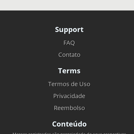
Support
FAQ
Contato
Terms
Termos de Uso
Privacidade
Reembolso
Conteúdo