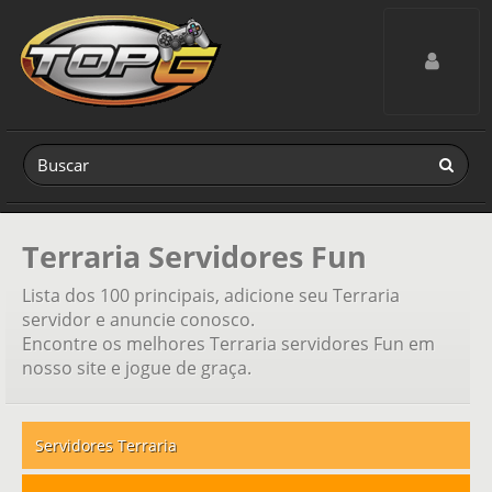
Toggle navig
Terraria Servidores Fun
Lista dos 100 principais, adicione seu Terraria
servidor e anuncie conosco.
Encontre os melhores Terraria servidores Fun em
nosso site e jogue de graça.
Servidores Terraria