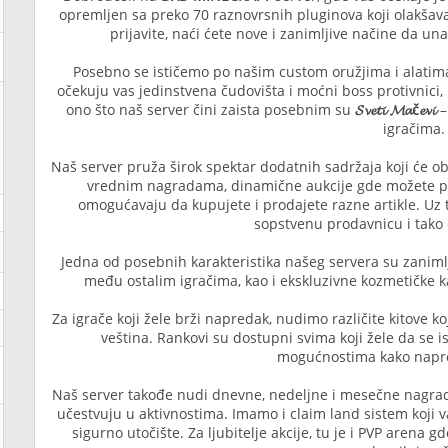
opremljen sa preko 70 raznovrsnih pluginova koji olakšavaj
prijavite, naći ćete nove i zanimljive načine da unap
Posebno se ističemo po našim custom oružjima i alatima, 
očekuju vas jedinstvena čudovišta i moćni boss protivnici, ko
ono što naš server čini zaista posebnim su
𝓢𝓿𝓮𝓽𝓲 𝓜𝓪č𝓮𝓿𝓲
–
igračima.
Naš server pruža širok spektar dodatnih sadržaja koji će ob
vrednim nagradama, dinamične aukcije gde možete pr
omogućavaju da kupujete i prodajete razne artikle. Uz
sopstvenu prodavnicu i tako d
Jedna od posebnih karakteristika našeg servera su zanimlj
među ostalim igračima, kao i ekskluzivne kozmetičke ka
Za igrače koji žele brži napredak, nudimo različite kitove ko
veština. Rankovi su dostupni svima koji žele da se i
mogućnostima kako napre
Naš server takođe nudi dnevne, nedeljne i mesečne nagrade
učestvuju u aktivnostima. Imamo i claim land sistem koji v
sigurno utočište. Za ljubitelje akcije, tu je i PVP arena 