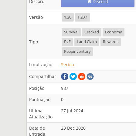
Discord
Discord
Versão
1.20
1.20.1
Survival
Cracked
Economy
Tipo
PvE
Land Claim
Rewards
Keepinventory
Localização
Serbia
Compartilhar
Posição
987
Pontuação
0
Última
27 Jul 2024
Atualização
Data de
23 Dec 2020
Entrada