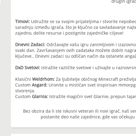
drugih igrač
Timovi:
Udružite se sa svojim prijateljima i stvorite nepobe
saradnju između igrača, što je ključno za savladavanje najt
zajedno, delite resurse i postignite zajedničke ciljeve!
Dnevni Zadaci:
Održavajte vašu igru zanimljivom i izazovn
svaki dan. Završavanjem ovih zadataka možete dobiti nagra
ključeve.. Dnevni zadaci su odličan način da ostanete anga
DxD Svetovi:
Istražite različite svetove i uživajte u raznovrs
Klasični
Weldrhom:
Za ljubitelje običnog Minecraft preživlj
Custom
Asgard:
Uronite u mističan svet inspirisan mmorpg
stvorenja.
Custom
Glarnia:
Istražite magični svet Glarnie, prepun taja
Bez obzira da li ste iskusni veteran ili novi igrač, naš 
postanite deo naše zajednice, gde vas očekuju 