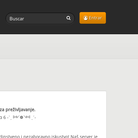
Entrar
za preživljavanje.
α 6 -ˋˏ ༻❁༺ ˎˊ-
dinstveno i nezaboravno iskustvo! Naš server je