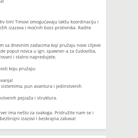
a!
div tim! Timovi omogućavaju lakšu koordinaciju i
ežih izazova i moćnih boss protivnika. Radite
om sa dnevnim zadacima koji pružaju nove ciljeve
de poput novca u igri, spawner-a za čudovišta,
žovani i stalno napredujete.
nosti koju pružaju:
avanja!
 sistemima, pun avantura i jedinstvenih
nstvenih pejzaža i struktura.
server ima nešto za svakoga. Pridružite nam se i
bezbrojni izazovi i beskrajna zabava!