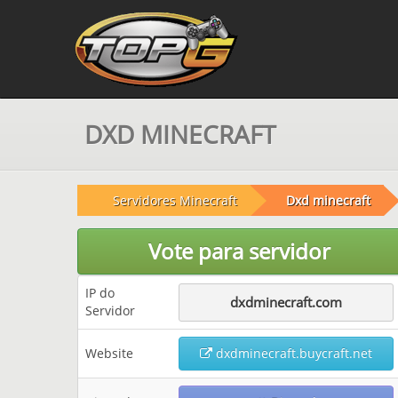
DXD MINECRAFT
Servidores Minecraft
Dxd minecraft
Vote para servidor
IP do
dxdminecraft.com
Servidor
Website
dxdminecraft.buycraft.net