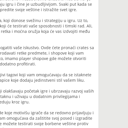
u igru i čine je uzbudljivijom. Svaki put kada se
redite svoje veštine i istražite svet igre.
koji donose svežinu i strategiju u igru. Uz to,
ji će testirati vaše sposobnosti i timski rad. Ali,
 retka i moćna oružja koja će vas izdvojiti među
ogatiti vaše iskustvo. Ovde ćete pronaći crates sa
odavati retke predmete, i shopove koji vam
 to, imamo player shopove gde možete otvoriti
odatno profitirati.
ivi tagovi koji vam omogućavaju da se istaknete
pice koje dodaju jedinstveni stil vašem liku.
ji olakšavaju početak igre i ubrzavaju razvoj vaših
staknu i uživaju u dodatnim privilegijama i
duju kroz igru.
 koje motivišu igrače da se redovno prijavljuju i
am omogućava da zaštitite svoj posed i izgradite
gde možete testirati svoje borbene veštine protiv