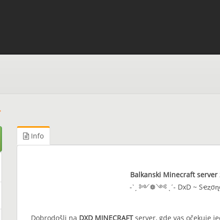
Info
Balkanski Minecraft server 
-ˋˏ ༻❁༺ ˎˊ- DxD ~ Sҽȥσɳ
Dobrodošli na
DXD MINECRAFT
server, gde vas očekuje je