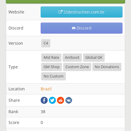
Website
l2destruction.com.br
Discord
Discord
Version
C4
Mid Rate
Antboot
Global GK
Type
GM Shop
Custom Zone
No Donations
No Custom
Location
Brazil
Share
Rank
38
Score
0