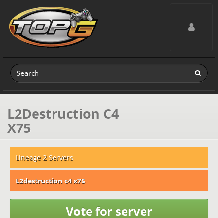
Toggle navig
L2Destruction C4
X75
Lineage 2 Servers
L2destruction c4 x75
Vote for server