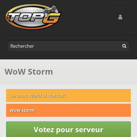
Toggle navig
WoW Storm
Serveurs World of Warcraft
Wow storm
Votez pour serveur