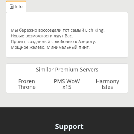
Info
Мы бережно воссоздали тот самый Lich King.
Новые возможности ждут Вас.
Проект, созданный с любовью к Азероту.
Мощное железо. Минимальный пинг.
Similar Premium Servers
Frozen
PMS WoW
Harmony
Throne
x15
Isles
Support