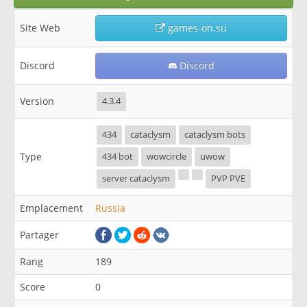
Site Web
games-on.su
Discord
Discord
Version
4.3.4
434
cataclysm
cataclysm bots
Type
434 bot
wowcircle
uwow
server cataclysm
PVP PVE
Emplacement
Russia
Partager
Rang
189
Score
0