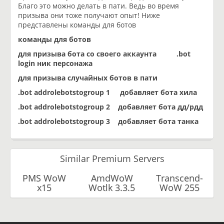
Благо это можно делать в пати. Ведь во время
призыва они тоже получают опыт! Ниже
представлены команды для ботов
команды для ботов
для призыва бота со своего аккаунта .bot
login ник персонажа
для призыва случайных ботов в пати
.bot addrolebotstogroup 1 добавляет бота хила
.bot addrolebotstogroup 2 добавляет бота дд/рдд
.bot addrolebotstogroup 3 добавляет бота танка
Similar Premium Servers
PMS WoW
AmdWoW
Transcend-
x15
Wotlk 3.3.5
WoW 255