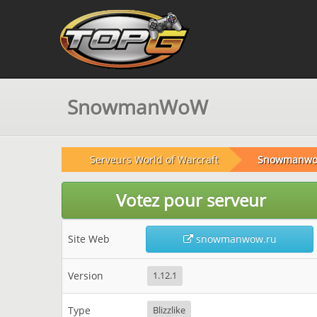
SnowmanWoW
Serveurs World of Warcraft
Snowmanw
Votez pour serveur
Site Web
snowmanwow.ru
Version
1.12.1
Type
Blizzlike