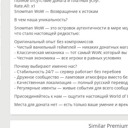
Полное отсутствие доната и платных услуг.
Rate.All: x1
Snowman WoW — Возвращение к истокам
В чем наша уникальность?
Snowman WoW — это островок аутентичности в мире мо
что стало настоящей редкостью:
Оригинальный опыт без компромиссов
- Чистый ванильный геймплей — никаких донатных маг
- Классическая механика — тот самый WoW, который вы
- Честная экономика — все игроки в равных условиях
Почему выбирают именно нас?
- Стабильность 24/7 — сервер работает без перебоев
- Дружное сообщество — ламповая атмосфера вместо бе
- Качественная локализация — полный русский перевод
- Регулярные ивенты — живые события для всего сообщ
Присоединяйтесь к нам — ощутите настоящий World of W
Места для доната нет — есть только ваше умение и врем
Similar Premium