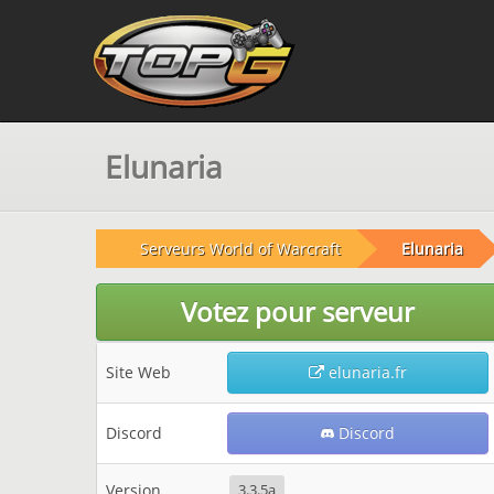
Elunaria
Serveurs World of Warcraft
Elunaria
Votez pour serveur
Site Web
elunaria.fr
Discord
Discord
Version
3.3.5a