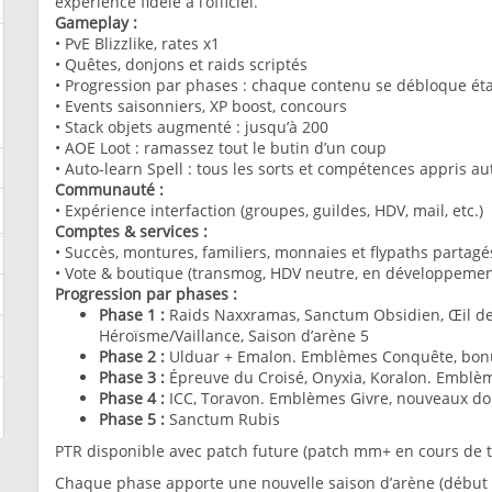
expérience fidèle à l’officiel.
Gameplay :
• PvE Blizzlike, rates x1
• Quêtes, donjons et raids scriptés
• Progression par phases : chaque contenu se débloque ét
• Events saisonniers, XP boost, concours
• Stack objets augmenté : jusqu’à 200
• AOE Loot : ramassez tout le butin d’un coup
• Auto-learn Spell : tous les sorts et compétences appris
Communauté :
• Expérience interfaction (groupes, guildes, HDV, mail, etc.)
Comptes & services :
• Succès, montures, familiers, monnaies et flypaths partagé
• Vote & boutique (transmog, HDV neutre, en développeme
Progression par phases :
Phase 1 :
Raids Naxxramas, Sanctum Obsidien, Œil de
Héroïsme/Vaillance, Saison d’arène 5
Phase 2 :
Ulduar + Emalon. Emblèmes Conquête, bonus
Phase 3 :
Épreuve du Croisé, Onyxia, Koralon. Emblè
Phase 4 :
ICC, Toravon. Emblèmes Givre, nouveaux don
Phase 5 :
Sanctum Rubis
PTR disponible avec patch future (patch mm+ en cours de t
Chaque phase apporte une nouvelle saison d’arène (début 1