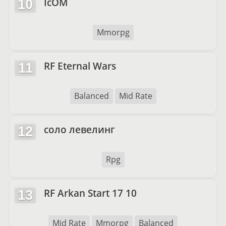
IcOM
10
Mmorpg
RF Eternal Wars
11
Balanced
Mid Rate
соло левелинг
12
Rpg
RF Arkan Start 17 10
13
Mid Rate
Mmorpg
Balanced