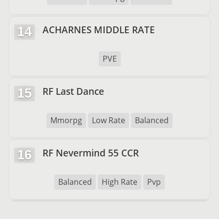
ACHARNES MIDDLE RATE
14
PVE
RF Last Dance
15
Mmorpg
Low Rate
Balanced
RF Nevermind 55 CCR
16
Balanced
High Rate
Pvp