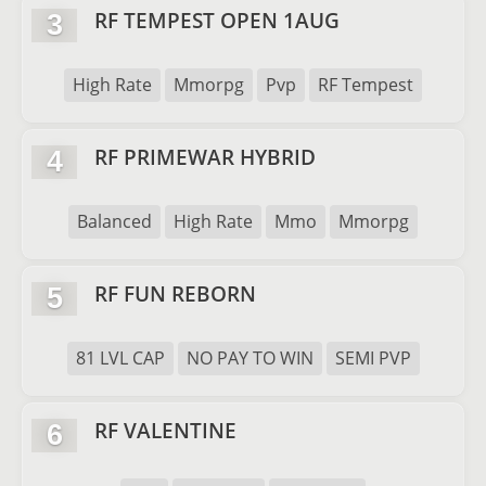
RF TEMPEST OPEN 1AUG
3
High Rate
Mmorpg
Pvp
RF Tempest
RF PRIMEWAR HYBRID
4
Balanced
High Rate
Mmo
Mmorpg
RF FUN REBORN
5
81 LVL CAP
NO PAY TO WIN
SEMI PVP
RF VALENTINE
6