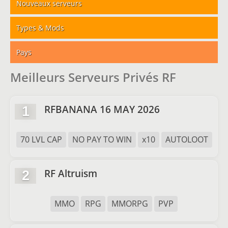
Nouveaux serveurs
Types & Mods
Pays
Meilleurs Serveurs Privés RF
RFBANANA 16 MAY 2026
1
70 LVL CAP
NO PAY TO WIN
x10
AUTOLOOT
RF Altruism
2
MMO
RPG
MMORPG
PVP