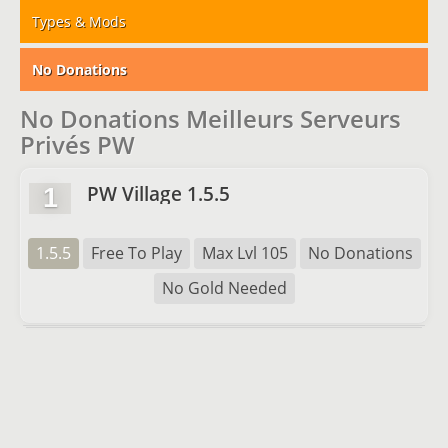
Types & Mods
No Donations
No Donations Meilleurs Serveurs
Privés PW
PW Village 1.5.5
1
1.5.5
Free To Play
Max Lvl 105
No Donations
No Gold Needed