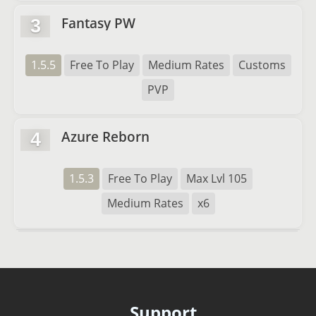
Fantasy PW
3
1.5.5
Free To Play
Medium Rates
Customs
PVP
Azure Reborn
4
1.5.3
Free To Play
Max Lvl 105
Medium Rates
x6
Support