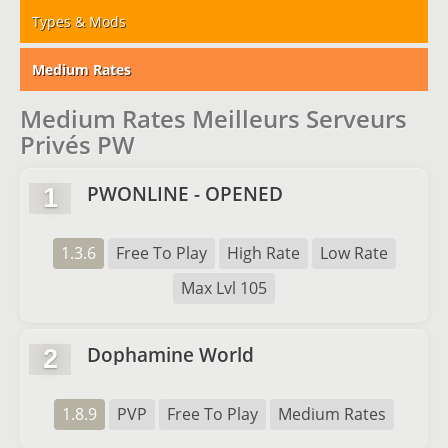
Types & Mods
Medium Rates
Medium Rates Meilleurs Serveurs
Privés PW
PWONLINE - OPENED
1
1.3.6
Free To Play
High Rate
Low Rate
Max Lvl 105
Dophamine World
2
1.8.9
PVP
Free To Play
Medium Rates