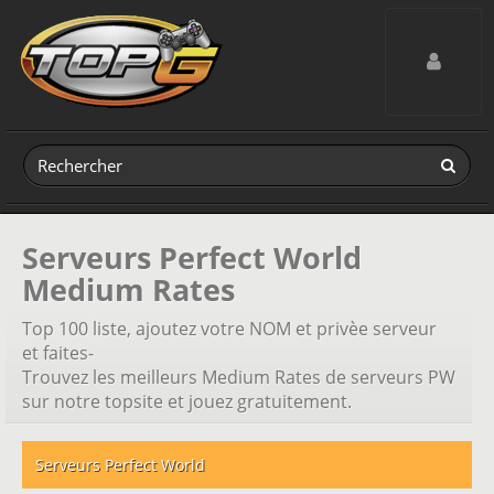
Toggle navig
Serveurs Perfect World
Medium Rates
Top 100 liste, ajoutez votre NOM et privèe serveur
et faites-
Trouvez les meilleurs Medium Rates de serveurs PW
sur notre topsite et jouez gratuitement.
Serveurs Perfect World