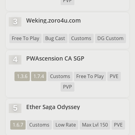
PVP
Weking.zoro4u.com
3
Free To Play
Bug Cast
Customs
DG Custom
PWAscension CA SGP
4
1.3.6
1.7.4
Customs
Free To Play
PVE
PVP
Ether Saga Odyssey
5
1.6.7
Customs
Low Rate
Max Lvl 150
PVE