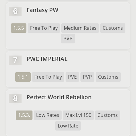
Fantasy PW
6
1.5.5
Free To Play
Medium Rates
Customs
PVP
PWC IMPERIAL
7
1.5.1
Free To Play
PVE
PVP
Customs
Perfect World Rebellion
8
1.5.3.
Low Rates
Max Lvl 150
Customs
Low Rate