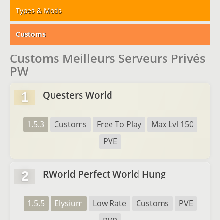
Types & Mods
Customs
Customs Meilleurs Serveurs Privés
PW
Questers World
1
1.5.3
Customs
Free To Play
Max Lvl 150
PVE
RWorld Perfect World Hung
2
1.5.5
Elysium
Low Rate
Customs
PVE