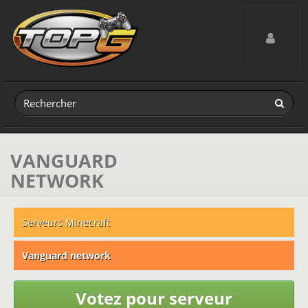
Toggle navig
VANGUARD
NETWORK
Serveurs Minecraft
Vanguard network
Votez pour serveur