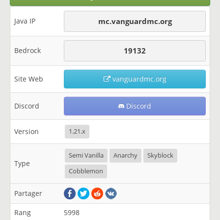
Java IP
mc.vanguardmc.org
Bedrock
19132
Site Web
vanguardmc.org
Discord
Discord
Version
1.21.x
Semi Vanilla
Anarchy
Skyblock
Type
Cobblemon
Partager
Rang
5998