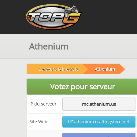
Athenium
Serveurs Minecraft
Athenium
Votez pour serveur
IP du serveur
mc.athenium.us
Site Web
athenium.craftingstore.net