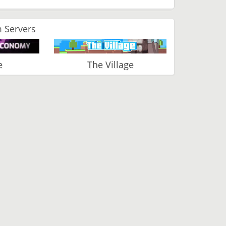
 Servers
e
The Village