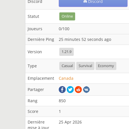
Discord
Discord
Statut
Online
Joueurs
0/100
Dernière Ping
25 minutes 52 seconds ago
Version
1.21.9
Type
Casual
Survival
Economy
Emplacement
Canada
Partager
Rang
850
Score
1
Dernière
25 Apr 2026
mise à jour