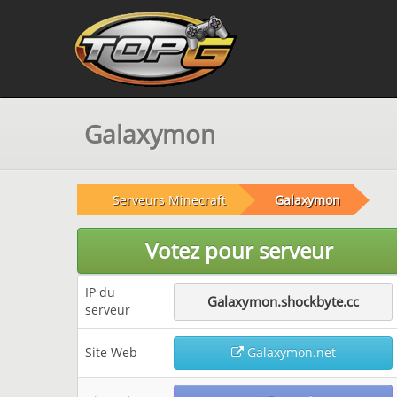
Galaxymon
Serveurs Minecraft
Galaxymon
Votez pour serveur
IP du
Galaxymon.shockbyte.cc
serveur
Site Web
Galaxymon.net