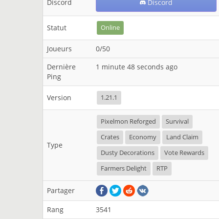
Discord
Discord
Statut
Online
Joueurs
0/50
Dernière
1 minute 48 seconds ago
Ping
Version
1.21.1
Pixelmon Reforged
Survival
Crates
Economy
Land Claim
Type
Dusty Decorations
Vote Rewards
Farmers Delight
RTP
Partager
Rang
3541