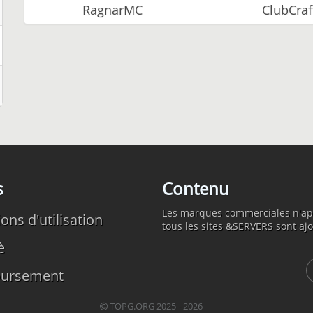
RagnarMC
ClubCraf
s
Contenu
Les marques commerciales n'appa
ons d'utilisation
tous les sites &SERVERS sont ajou
è
ursement
TOPG.ORG 2025 - 2026