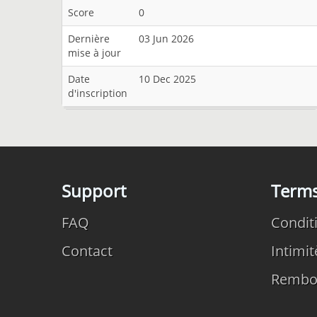
Score
0
Dernière
03 Jun 2026
mise à jour
Date
10 Dec 2025
d'inscription
Support
Term
FAQ
Conditi
Contact
Intimit
Rembo