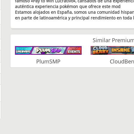
famoso «Pay to Win Lucrativo», cansados de una experienci
auténtica experiencia pokémon que ofrece este mod
Estamos alojados en España, somos una comunidad hispan
en parte de latinoamérica y principal rendimiento en toda
Similar Premium
PlumSMP
CloudBer