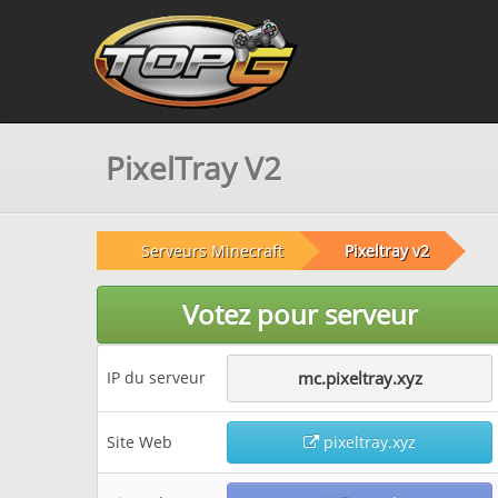
PixelTray V2
Serveurs Minecraft
Pixeltray v2
Votez pour serveur
IP du serveur
mc.pixeltray.xyz
Site Web
pixeltray.xyz