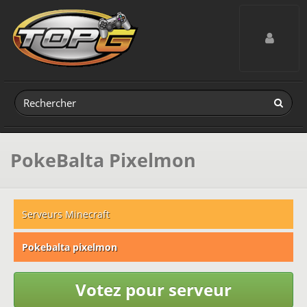
Toggle navig
PokeBalta Pixelmon
Serveurs Minecraft
Pokebalta pixelmon
Votez pour serveur