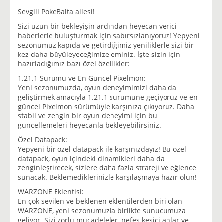
Sevgili PokeBalta ailesi!
Sizi uzun bir bekleyişin ardından heyecan verici
haberlerle buluşturmak için sabırsızlanıyoruz! Yepyeni
sezonumuz kapıda ve getirdiğimiz yeniliklerle sizi bir
kez daha büyüleyeceğimize eminiz. İşte sizin için
hazırladığımız bazı özel özellikler:
1.21.1 Sürümü ve En Güncel Pixelmon:
Yeni sezonumuzda, oyun deneyimimizi daha da
geliştirmek amacıyla 1.21.1 sürümüne geçiyoruz ve en
güncel Pixelmon sürümüyle karşınıza çıkıyoruz. Daha
stabil ve zengin bir oyun deneyimi için bu
güncellemeleri heyecanla bekleyebilirsiniz.
Özel Datapack:
Yepyeni bir özel datapack ile karşınızdayız! Bu özel
datapack, oyun içindeki dinamikleri daha da
zenginleştirecek, sizlere daha fazla strateji ve eğlence
sunacak. Beklemediklerinizle karşılaşmaya hazır olun!
WARZONE Eklentisi:
En çok sevilen ve beklenen eklentilerden biri olan
WARZONE, yeni sezonumuzla birlikte sunucumuza
geliyor. Sizi zorlu mücadeleler, nefes kesici anlar ve