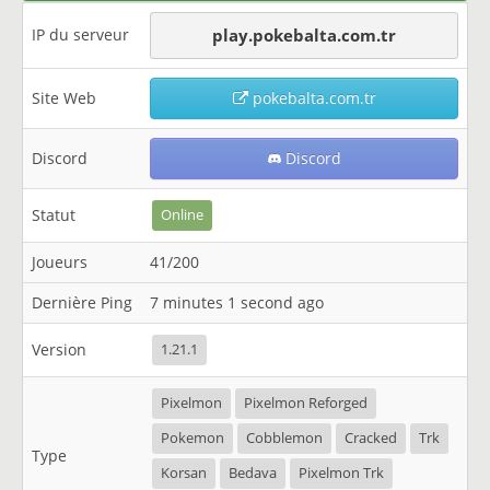
IP du serveur
play.pokebalta.com.tr
Site Web
pokebalta.com.tr
Discord
Discord
Statut
Online
Joueurs
41/200
Dernière Ping
7 minutes 1 second ago
Version
1.21.1
Pixelmon
Pixelmon Reforged
Pokemon
Cobblemon
Cracked
Trk
Type
Korsan
Bedava
Pixelmon Trk