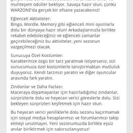
muhteşem ödüller bekliyor. Savaşa hazır olun, çünkü
WARZONE'da gerçek bir efsane yazacaksınız!
Eğlenceli Aktiviteler:
Bingo, Wordle, Memory gibi eğlenceli mini oyunlarla
dolu bir dünyaya hazır olun! Arkadaşlarınızla birlikte
rekabet edebileceğiniz ve eğlenceli zamanlar
geçirebileceğiniz bu aktiviteler, yeni sezonun
vazgeçilmezi olacak.
Sunucuya Özel Kostümler:
Karakterinize özgü bir tarz yaratmak istiyorsanız, sizi
sunucumuza özel kostümlerle tanıştırmaktan mutluluk
duyuyoruz. Kendi tarzınızı yaratın ve diğer oyuncular
arasında fark yaratın.
Zindanlar ve Daha Fazlası:
Maceraya doyamayanlar için hazırladığımız zindanlar,
sürprizlerle dolu ve heyecan verici görevlerle dolu. Sizi
bekleyen sürprizleri keşfetmek için hazır olun.
Bu heyecan verici yeniliklerle dolu sezonu kaçırmamak
için sosyal medya hesaplarımızı ve forumlarımızı takip
etmeyi unutmayın. Yeni sezonumuzda birlikte eşsiz
anılar biriktirmek için sabırsızlanıyoruz!