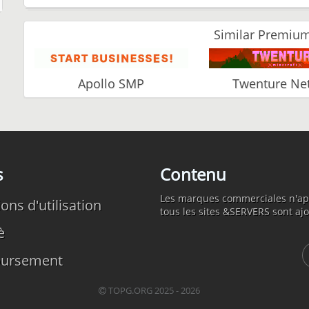
Similar Premium
Apollo SMP
Twenture Ne
s
Contenu
Les marques commerciales n'appa
ons d'utilisation
tous les sites &SERVERS sont ajou
è
ursement
TOPG.ORG 2025 - 2026