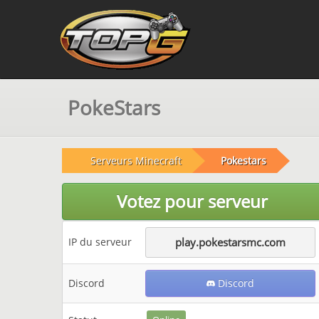
PokeStars
Serveurs Minecraft
Pokestars
Votez pour serveur
IP du serveur
play.pokestarsmc.com
Discord
Discord