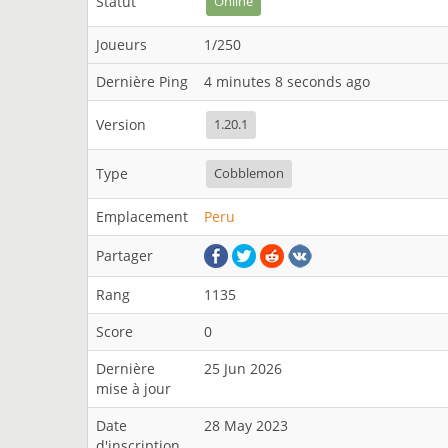
Statut
Online
Joueurs
1/250
Dernière Ping
4 minutes 8 seconds ago
Version
1.20.1
Type
Cobblemon
Emplacement
Peru
Partager
Rang
1135
Score
0
Dernière
25 Jun 2026
mise à jour
Date
28 May 2023
d'inscription