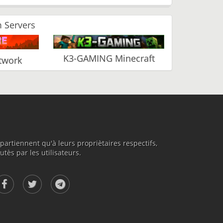
 Servers
K3-GAMING Minecraft
twork
rtiennent qu'à leurs propriètaires respectifs,
tès par les utilisateurs.