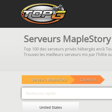
Serveurs MapleStory 
Top 100 des serveurs privès hèbergès en/à Tous 
Trouvez les meilleurs serveurs ms par l'hôte o
Serveurs MapleStory
Countries
United States