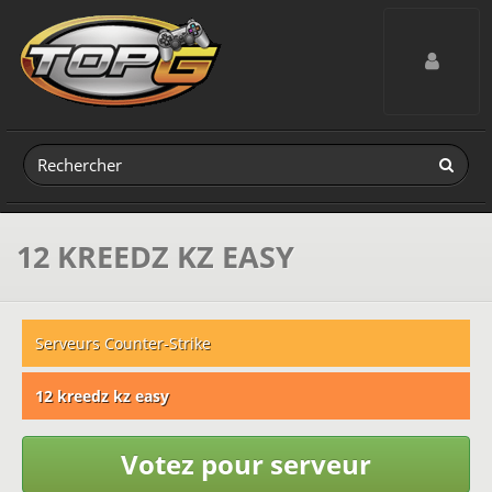
Toggle navig
12 KREEDZ KZ EASY
Serveurs Counter-Strike
12 kreedz kz easy
Votez pour serveur