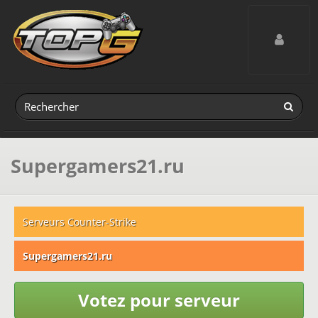
Toggle navig
Supergamers21.ru
Serveurs Counter-Strike
Supergamers21.ru
Votez pour serveur