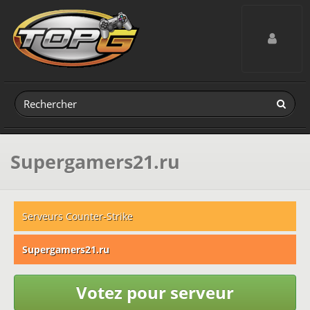
Toggle navig
Supergamers21.ru
Serveurs Counter-Strike
Supergamers21.ru
Votez pour serveur