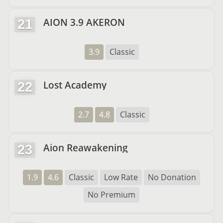
AION 3.9 AKERON
21
3.9
Classic
Lost Academy
22
2.7
4.8
Classic
Aion Reawakening
23
1.9
4.6
Classic
Low Rate
No Donation
No Premium