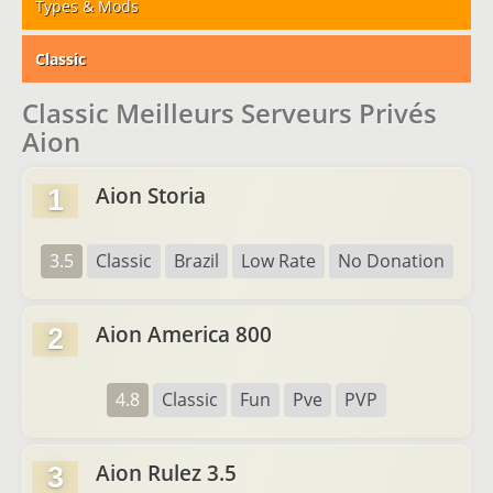
Types & Mods
Classic
Classic Meilleurs Serveurs Privés
Aion
Aion Storia
1
3.5
Classic
Brazil
Low Rate
No Donation
Aion America 800
2
4.8
Classic
Fun
Pve
PVP
Aion Rulez 3.5
3