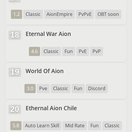
1.2
Classic
AionEmpire
PvPvE
OBT soon
Eternal War Aion
18
4.6
Classic
Fun
PvE
PvP
World Of Aion
19
3.0
Pve
Classic
Fun
Discord
Ethernal Aion Chile
20
5.8
Auto Learn Skill
Mid Rate
Fun
Classic