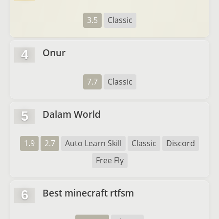
3.5
Classic
Onur
4
7.7
Classic
Dalam World
5
1.9
2.7
Auto Learn Skill
Classic
Discord
Free Fly
Best minecraft rtfsm
6