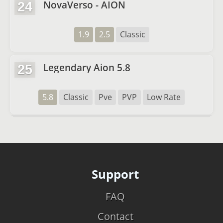
NovaVerso - AION
24
1.9
2.5
Classic
Legendary Aion 5.8
25
5.8
Classic
Pve
PVP
Low Rate
Support
FAQ
Contact