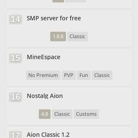
SMP server for free
14
1.8.8
Classic
MineEspace
15
No Premium
PVP
Fun
Classic
Nostalg Aion
16
4.8
Classic
Customs
Aion Classic 1.2
17