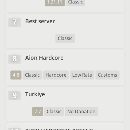
1.21.11
Classic
Best server
7
Classic
Aion Hardcore
8
4.8
Classic
Hardcore
Low Rate
Customs
Turkiye
9
7.7
Classic
No Donation