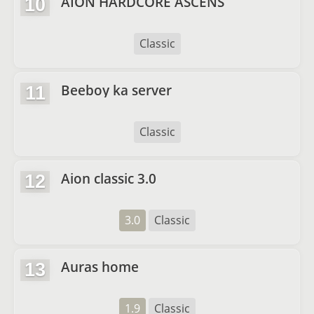
AION HARDCORE ASCENS
10
Classic
Beeboy ka server
11
Classic
Aion classic 3.0
12
3.0
Classic
Auras home
13
1.9
Classic