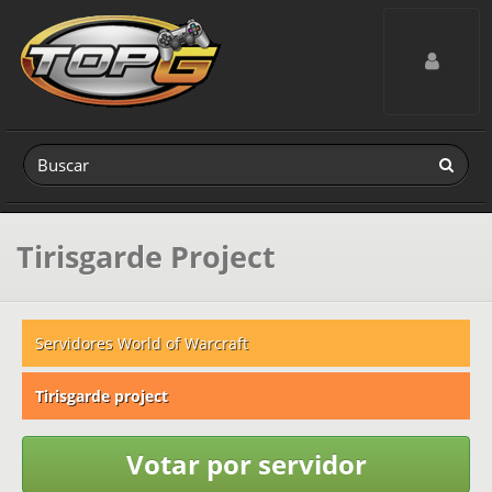
Toggle navig
Tirisgarde Project
Servidores World of Warcraft
Tirisgarde project
Votar por servidor