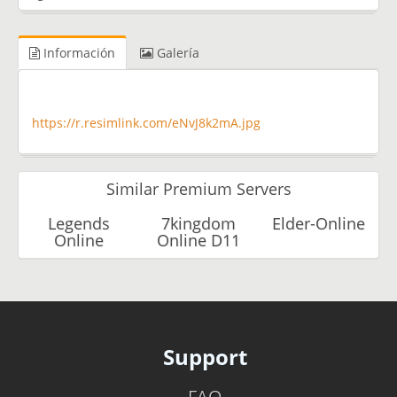
Información
Galería
https://r.resimlink.com/eNvJ8k2mA.jpg
Similar Premium Servers
Legends
7kingdom
Elder-Online
Online
Online D11
Support
FAQ