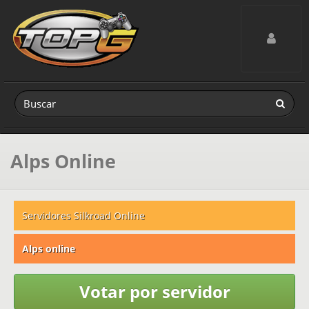
Toggle navig
Alps Online
Servidores Silkroad Online
Alps online
Votar por servidor