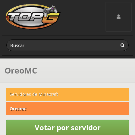
Toggle navig
OreoMC
Servidores de Minecraft
Oreomc
Votar por servidor