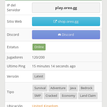
IP del
play.oreo.gg
Servidor
Sitio Web
shop.oreo.gg
Discord
Discord
Estatus
Online
Jugadores
120/200
Ultimo Ping
15 minutes 14 seconds ago
Versión
Latest
Survival
Adventure
Java
Bedrock
Tipo
SMP
Cracked
Economy
Land Claim
Ubicación
United Kingdom