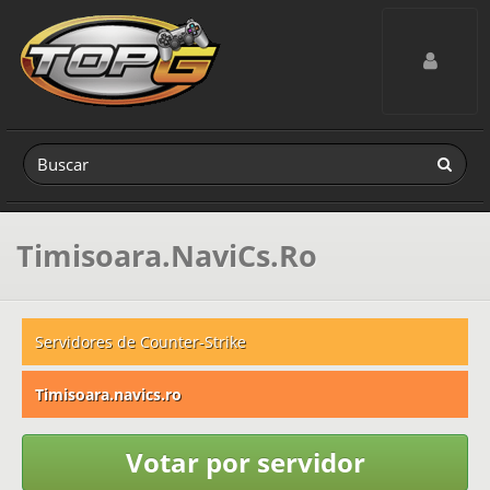
Toggle navig
Timisoara.NaviCs.Ro
Servidores de Counter-Strike
Timisoara.navics.ro
Votar por servidor