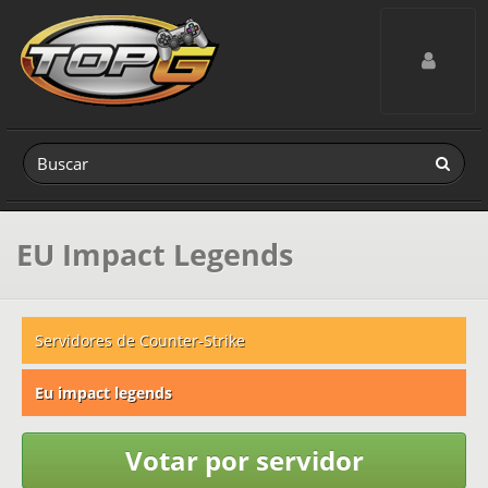
Toggle navig
EU Impact Legends
Servidores de Counter-Strike
Eu impact legends
Votar por servidor