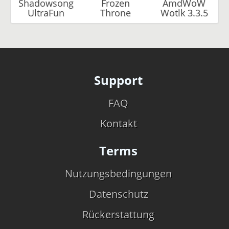
Shadowsong
Frozen
AmdWoW
UltraFun
Throne
Wotlk 3.3.5
Support
FAQ
Kontakt
Terms
Nutzungsbedingungen
Datenschutz
Rückerstattung