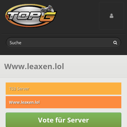
Toggle navig
Www.leaxen.lol
TS3 Server
Www.leaxen.lol
Vote für Server