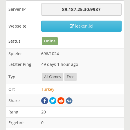
Server IP
89.187.25.30:9987
Webseite
leaxen.lol
Status
Online
Spieler
696/1024
Letzter Ping
49 days 1 hour ago
Typ
All Games
Free
Ort
Turkey
Share
Rang
20
Ergebnis
0