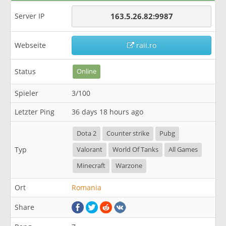
Server IP
163.5.26.82:9987
Webseite
raii.ro
Status
Online
Spieler
3/100
Letzter Ping
36 days 18 hours ago
Dota 2
Counter strike
Pubg
Typ
Valorant
World Of Tanks
All Games
Minecraft
Warzone
Ort
Romania
Share