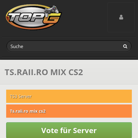
Toggle navig
TS.RAII.RO MIX CS2
TS3 Server
Ts.raii.ro mix cs2
Vote für Server