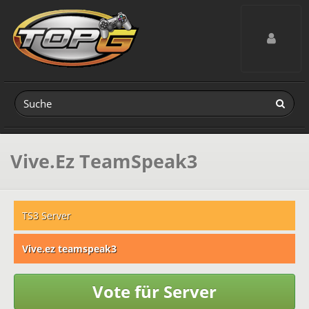
Toggle navig
Vive.Ez TeamSpeak3
TS3 Server
Vive.ez teamspeak3
Vote für Server