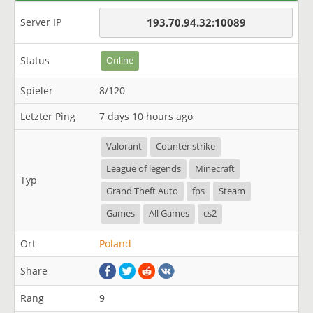
Server IP
193.70.94.32:10089
Status
Online
Spieler
8/120
Letzter Ping
7 days 10 hours ago
Valorant
Counter strike
League of legends
Minecraft
Typ
Grand Theft Auto
fps
Steam
Games
All Games
cs2
Ort
Poland
Share
Rang
9