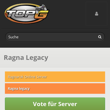
Toggle navig
Ragna Legacy
Ragnarok Online Server
Ragna legacy
Vote für Server