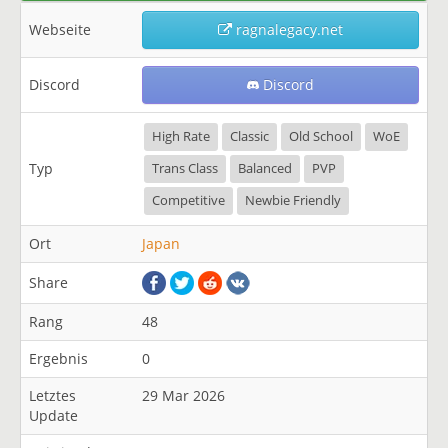
Webseite
ragnalegacy.net
Discord
Discord
High Rate
Classic
Old School
WoE
Typ
Trans Class
Balanced
PVP
Competitive
Newbie Friendly
Ort
Japan
Share
Rang
48
Ergebnis
0
Letztes
29 Mar 2026
Update