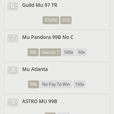
Guild Mu 97 TR
6
97d99i
97d
Mu Pandora 99B No C
7
99b
Season 1
500x
50x
Mu Atlanta
8
99b
No Pay To Win
150x
ASTRO MU 99B
9