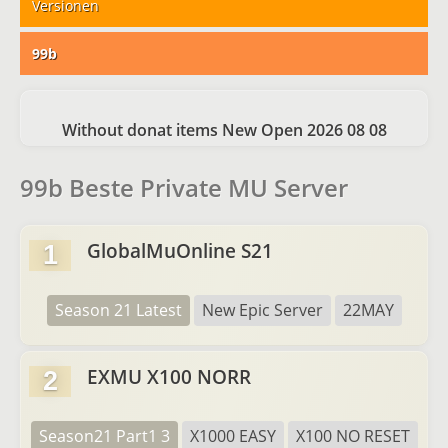
Versionen
99b
Without donat items New Open 2026 08 08
99b Beste Private MU Server
GlobalMuOnline S21
1
Season 21 Latest
New Epic Server
22MAY
EXMU X100 NORR
2
Season21 Part1 3
X1000 EASY
X100 NO RESET