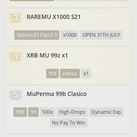
RAREMU X1000 S21
3
Season21 Part2 3
x1000
OPEN 31TH JULY
XRB MU 99z x1
4
99z
classic
x1
MuPerma 99b Clasico
5
99b
99
500x
High Drops
Dynamic Exp
No Pay To Win