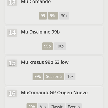
Mu Comando
13
99
99c
30x
Mu Discipline 99b
14
99b
100x
Mu krasus 99b S3 low
15
99b
Season 3
10x
MuComandoGP Origen Nuevo
16
99b
Vip
Classic
Events