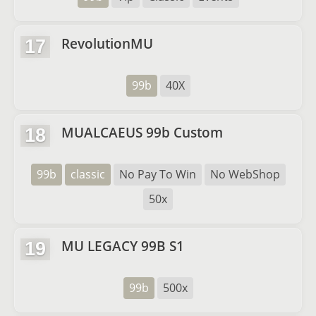
RevolutionMU
17
99b
40X
MUALCAEUS 99b Custom
18
99b
classic
No Pay To Win
No WebShop
50x
MU LEGACY 99B S1
19
99b
500x