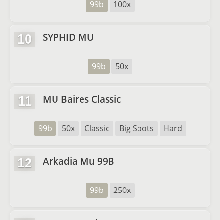
99b
100x
SYPHID MU
10
99b
50x
MU Baires Classic
11
99b
50x
Classic
Big Spots
Hard
Arkadia Mu 99B
12
99b
250x