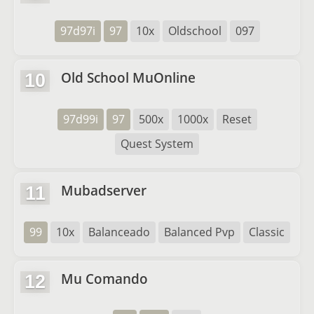
97d97i
97
10x
Oldschool
097
Old School MuOnline
10
97d99i
97
500x
1000x
Reset
Quest System
Mubadserver
11
99
10x
Balanceado
Balanced Pvp
Classic
Mu Comando
12