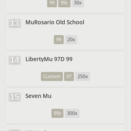
99
99c
30x
MuRosario Old School
13
99
20x
LibertyMu 97D 99
14
Custom
97
250x
Seven Mu
15
99z
300x