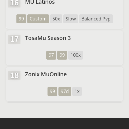
MU Latinos
16
99
Custom
50x
Slow
Balanced Pvp
TosaMu Season 3
17
97
99
100x
Zonix MuOnline
18
99
97d
1x