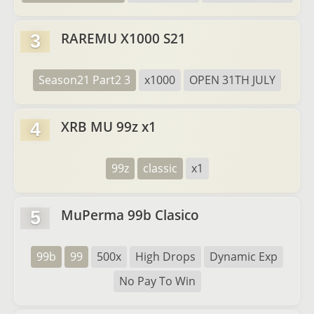
RAREMU X1000 S21
3
Season21 Part2 3
x1000
OPEN 31TH JULY
XRB MU 99z x1
4
99z
classic
x1
MuPerma 99b Clasico
5
99b
99
500x
High Drops
Dynamic Exp
No Pay To Win