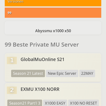
Versionen
99
Abyssmu x1000 x50
99 Beste Private MU Server
GlobalMuOnline S21
1
Season 21 Latest
New Epic Server
22MAY
EXMU X100 NORR
2
Season21 Part1 3
X1000 EASY
X100 NO RESET