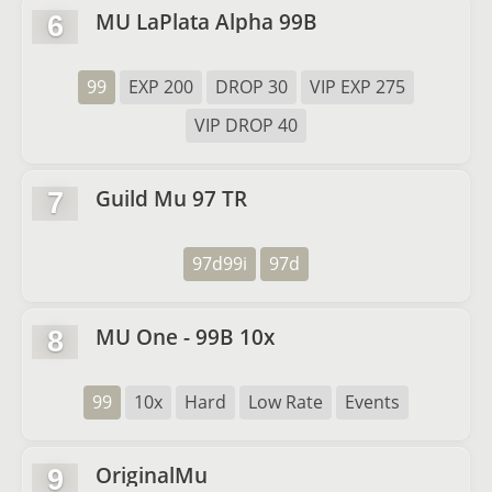
MU LaPlata Alpha 99B
6
99
EXP 200
DROP 30
VIP EXP 275
VIP DROP 40
Guild Mu 97 TR
7
97d99i
97d
MU One - 99B 10x
8
99
10x
Hard
Low Rate
Events
OriginalMu
9