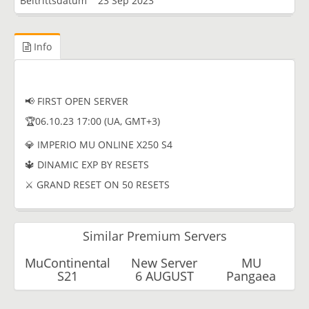
Beitrittsdatum
23 Sep 2023
Info
📢 FIRST OPEN SERVER
🏆06.10.23 17:00 (UA, GMT+3)
💎 IMPERIO MU ONLINE X250 S4
🔱 DINAMIC EXP BY RESETS
⚔️ GRAND RESET ON 50 RESETS
Similar Premium Servers
MuContinental
New Server
MU
S21
6 AUGUST
Pangaea