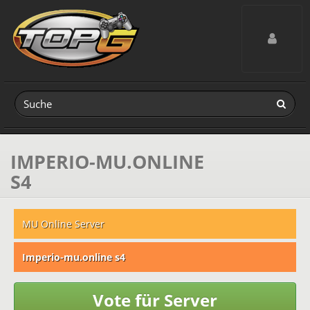
Toggle navig
IMPERIO-MU.ONLINE
S4
MU Online Server
Imperio-mu.online s4
Vote für Server