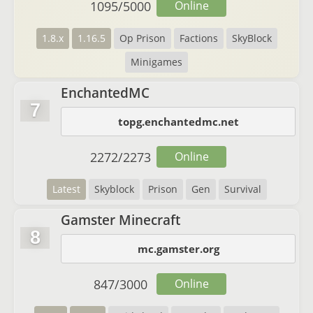
1095
/
5000
Online
1.8.x
1.16.5
Op Prison
Factions
SkyBlock
Minigames
EnchantedMC
7
topg.enchantedmc.net
2272
/
2273
Online
Latest
Skyblock
Prison
Gen
Survival
Gamster Minecraft
8
mc.gamster.org
847
/
3000
Online