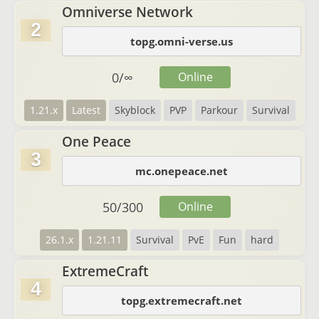
Omniverse Network
2
topg.omni-verse.us
0
/
∞
Online
1.21.x
Latest
Skyblock
PVP
Parkour
Survival
One Peace
3
mc.onepeace.net
50
/
300
Online
26.1.x
1.21.11
Survival
PvE
Fun
hard
ExtremeCraft
4
topg.extremecraft.net