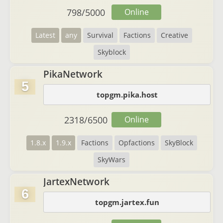
798
/
5000
Online
Latest
any
Survival
Factions
Creative
Skyblock
PikaNetwork
5
topgm.pika.host
2318
/
6500
Online
1.8.x
1.9.x
Factions
Opfactions
SkyBlock
SkyWars
JartexNetwork
6
topgm.jartex.fun