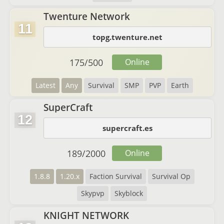
Twenture Network
11
topg.twenture.net
175
/
500
Online
Latest
Any
Survival
SMP
PVP
Earth
SuperCraft
12
supercraft.es
189
/
2000
Online
1.8.8
1.20.x
Faction Survival
Survival Op
Skypvp
Skyblock
KNIGHT NETWORK