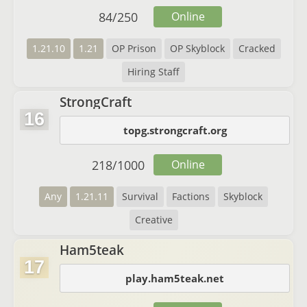
84
/
250
Online
1.21.10
1.21
OP Prison
OP Skyblock
Cracked
Hiring Staff
StrongCraft
16
topg.strongcraft.org
218
/
1000
Online
Any
1.21.11
Survival
Factions
Skyblock
Creative
Ham5teak
17
play.ham5teak.net