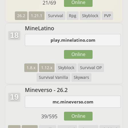
21
/
69
Online
26.2
1.21.1
Survival
Rpg
Skyblock
PVP
MineLatino
18
play.minelatino.com
Online
1.8.x
1.12.x
Skyblock
Survival OP
Survival Vanilla
Skywars
Mineverso - 26.2
19
mc.mineverso.com
39
/
595
Online