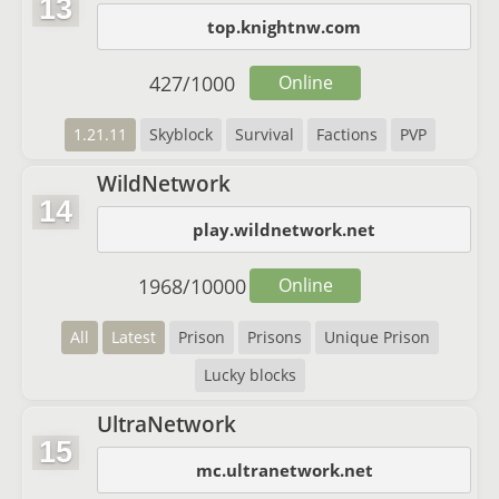
13
top.knightnw.com
427
/
1000
Online
1.21.11
Skyblock
Survival
Factions
PVP
WildNetwork
14
play.wildnetwork.net
1968
/
10000
Online
All
Latest
Prison
Prisons
Unique Prison
Lucky blocks
UltraNetwork
15
mc.ultranetwork.net