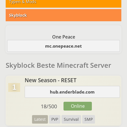
Typen & Mods
Skyblock
One Peace
mc.onepeace.net
Skyblock Beste Minecraft Server
New Season - RESET
1
hub.enderblade.com
18
/
500
Online
Latest
PVP
Survival
SMP