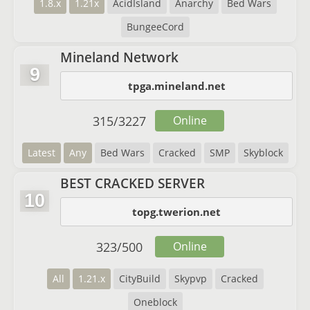
1.8.x
1.21x
AcidIsland
Anarchy
Bed Wars
BungeeCord
Mineland Network
9
tpga.mineland.net
315
/
3227
Online
Latest
Any
Bed Wars
Cracked
SMP
Skyblock
BEST CRACKED SERVER
10
topg.twerion.net
323
/
500
Online
All
1.21.x
CityBuild
Skypvp
Cracked
Oneblock