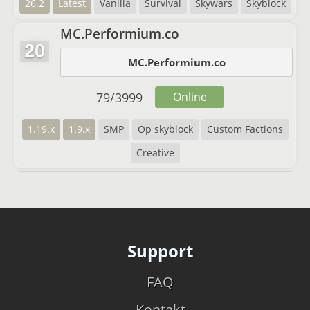
26.2
Latest
Vanilla
Survival
Skywars
Skyblock
MC.Performium.co
20
MC.Performium.co
79
/
3999
Online
1.19.x
1.9.x
SMP
Op skyblock
Custom Factions
Creative
Support
FAQ
Kontakt