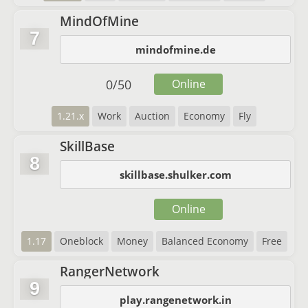
MindOfMine
7
mindofmine.de
0
/
50
Online
1.21.x
Work
Auction
Economy
Fly
SkillBase
8
skillbase.shulker.com
Online
1.17
Oneblock
Money
Balanced Economy
Free
RangerNetwork
9
play.rangenetwork.in