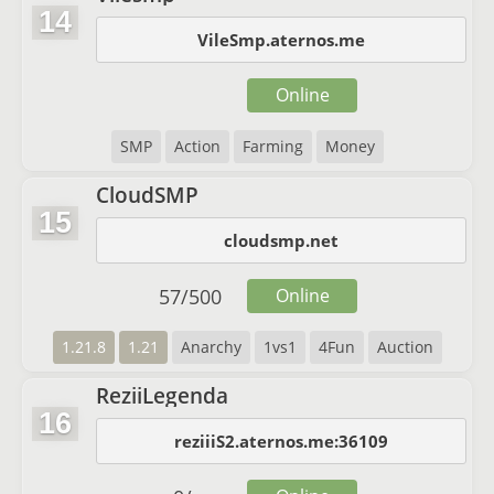
14
VileSmp.aternos.me
Online
SMP
Action
Farming
Money
CloudSMP
15
cloudsmp.net
57
/
500
Online
1.21.8
1.21
Anarchy
1vs1
4Fun
Auction
ReziiLegenda
16
reziiiS2.aternos.me:36109