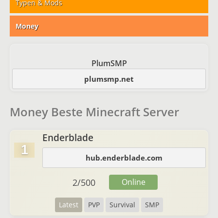
Typen & Mods
Money
PlumSMP
plumsmp.net
Money Beste Minecraft Server
Enderblade
1
hub.enderblade.com
2
/
500
Online
Latest
PVP
Survival
SMP