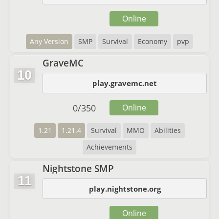
Online
Any Version
SMP
Survival
Economy
pvp
GraveMC
10
play.gravemc.net
0
/
350
Online
1.21
1.21.4
Survival
MMO
Abilities
Achievements
Nightstone SMP
11
play.nightstone.org
Online