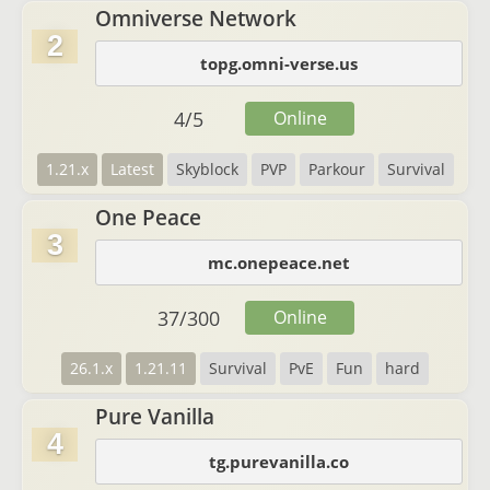
Omniverse Network
2
topg.omni-verse.us
4
/
5
Online
1.21.x
Latest
Skyblock
PVP
Parkour
Survival
One Peace
3
mc.onepeace.net
37
/
300
Online
26.1.x
1.21.11
Survival
PvE
Fun
hard
Pure Vanilla
4
tg.purevanilla.co