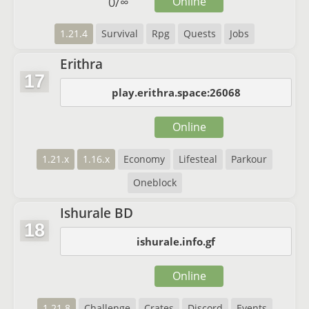
0
/
∞
Online
1.21.4
Survival
Rpg
Quests
Jobs
Erithra
17
play.erithra.space:26068
Online
1.21.x
1.16.x
Economy
Lifesteal
Parkour
Oneblock
Ishurale BD
18
ishurale.info.gf
Online
1.21.8
Challenge
Crates
Discord
Events