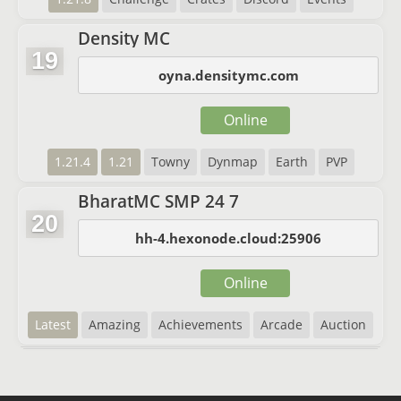
Density MC
19
oyna.densitymc.com
Online
1.21.4
1.21
Towny
Dynmap
Earth
PVP
BharatMC SMP 24 7
20
hh-4.hexonode.cloud:25906
Online
Latest
Amazing
Achievements
Arcade
Auction