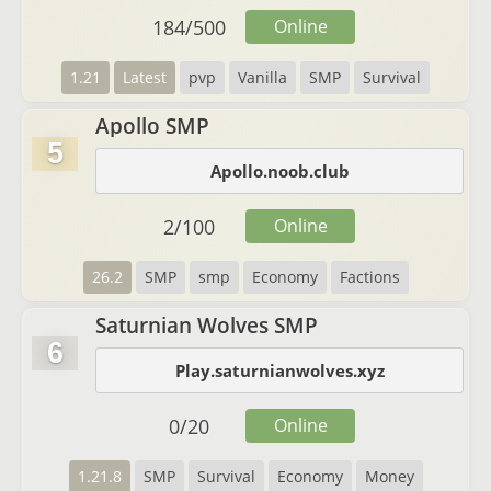
184
/
500
Online
1.21
Latest
pvp
Vanilla
SMP
Survival
Apollo SMP
5
Apollo.noob.club
2
/
100
Online
26.2
SMP
smp
Economy
Factions
Saturnian Wolves SMP
6
Play.saturnianwolves.xyz
0
/
20
Online
1.21.8
SMP
Survival
Economy
Money