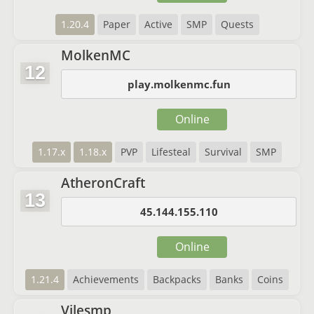
1.20.4
Paper
Active
SMP
Quests
MolkenMC
12
play.molkenmc.fun
Online
1.17.x
1.18.x
PVP
Lifesteal
Survival
SMP
AtheronCraft
13
45.144.155.110
Online
1.21.4
Achievements
Backpacks
Banks
Coins
Vilesmp