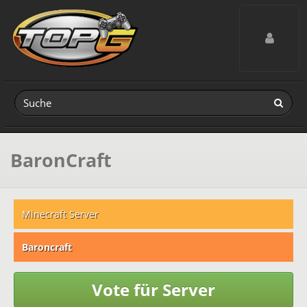
Toggle navig
BaronCraft
Minecraft Server
Baroncraft
Vote für Server