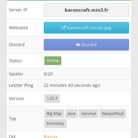
Server IP
baroncraft.min3.fr
Webseite
baroncraft.vercel.app
Discord
Discord
Status
Online
Spieler
0/20
Letzter Ping
22 minutes 43 seconds ago
Version
1.21.7
Big Map
Java
Survival
Geopolitical
Typ
Economy
Ort
Russia