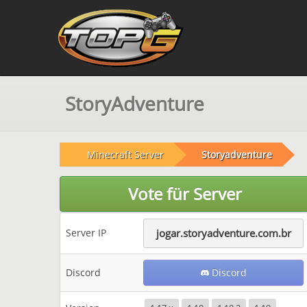
StoryAdventure
Minecraft Server
Storyadventure
Vote für Server
Server IP
jogar.storyadventure.com.br
Discord
Discord