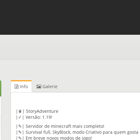
Info
Galerie
|♛| StoryAdventure
|✓| Versão: 1.19!
|✎| Servidor de minecraft mais completo!
|✎| Survival full, SkyBlock, modo Criativo para quem gosta 
|✎| Em breve novos modos de jogo!