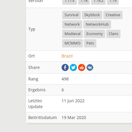
Version
1.17.x
1.18
1.18.2
1.19
Survival
Skyblock
Creative
Network
NetworkHub
Typ
Medieval
Economy
Clans
MCMMO
Pets
Ort
Brazil
Share
Rang
498
Ergebnis
6
Letztes
11 Jun 2022
Update
Beitrittsdatum
19 Mar 2020