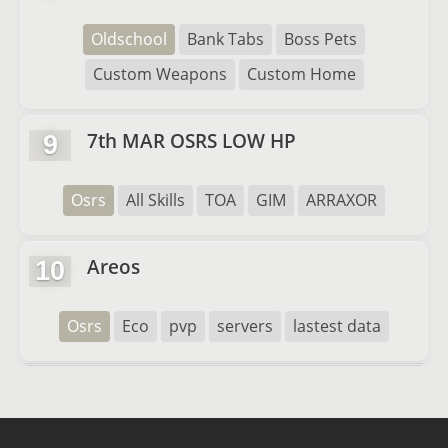
Oldschool
Bank Tabs
Boss Pets
Custom Weapons
Custom Home
7th MAR OSRS LOW HP
9
Osrs
All Skills
TOA
GIM
ARRAXOR
Areos
10
Osrs
Eco
pvp
servers
lastest data