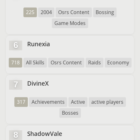
225
2004
Osrs Content
Bossing
Game Modes
Runexia
6
718
All Skills
Osrs Content
Raids
Economy
DivineX
7
317
Achievements
Active
active players
Bosses
ShadowVale
8