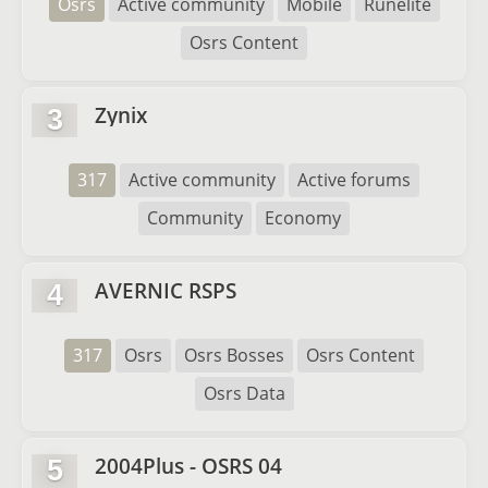
Osrs
Active community
Mobile
Runelite
Osrs Content
Zynix
3
317
Active community
Active forums
Community
Economy
AVERNIC RSPS
4
317
Osrs
Osrs Bosses
Osrs Content
Osrs Data
2004Plus - OSRS 04
5