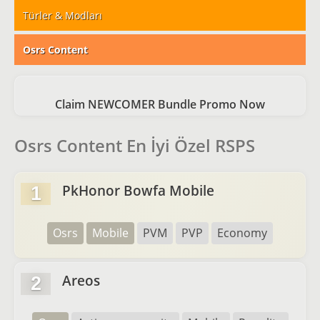
Türler & Modları
Osrs Content
Claim NEWCOMER Bundle Promo Now
Osrs Content En İyi Özel RSPS
PkHonor Bowfa Mobile
1
Osrs
Mobile
PVM
PVP
Economy
Areos
2