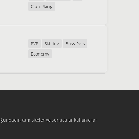
Clan Pking
PVP
Skilling
Boss Pets
Economy
ğundadır, tüm siteler ve sunucular kullanıcılar