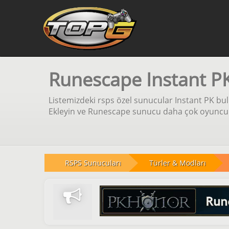
Runescape Instant P
Listemizdeki rsps özel sunucular Instant PK bul
Ekleyin ve Runescape sunucu daha çok oyuncu iç
RSPS Sunucuları
Türler & Modları