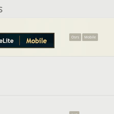
S
Osrs
Mobile