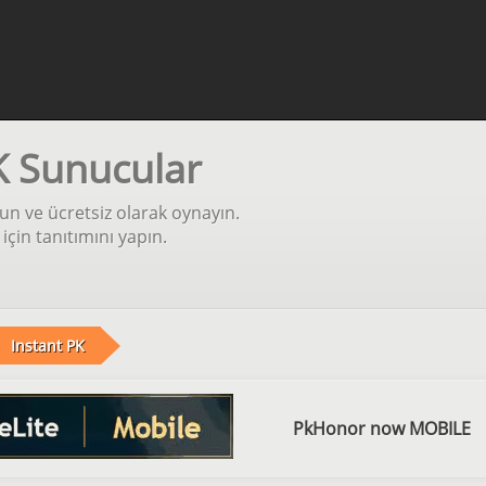
K Sunucular
un ve ücretsiz olarak oynayın.
in tanıtımını yapın.
Instant PK
PkHonor now MOBILE