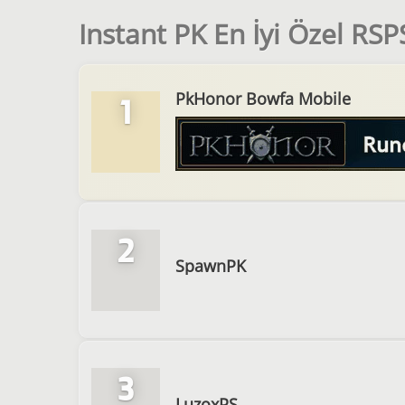
Instant PK En İyi Özel RSP
PkHonor Bowfa Mobile
1
2
SpawnPK
3
LuzoxPS