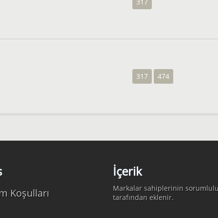
317
317
474
s
İçerik
Markalar sahiplerinin sorumlulu
m Koşulları
tarafından eklenir.