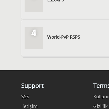
4
World-PvP RSPS
Support
Term
SSS
Kullanı
İletişim
Gizlilik