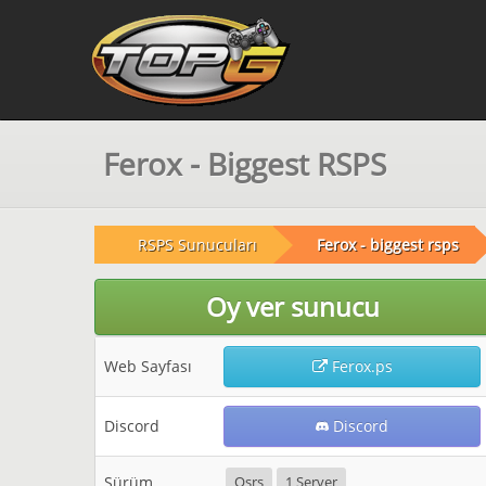
Ferox - Biggest RSPS
RSPS Sunucuları
Ferox - biggest rsps
Oy ver sunucu
Web Sayfası
Ferox.ps
Discord
Discord
Sürüm
Osrs
1 Server