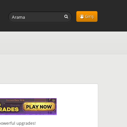
Giriş
 powerful upgrades!