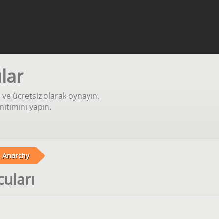
lar
ve ücretsiz olarak oynayın.
ıtımını yapın.
Anarchy
cuları