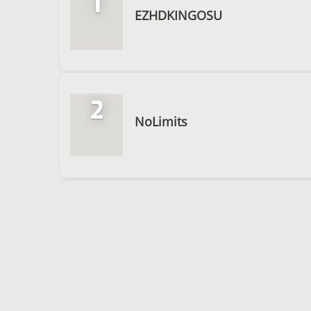
1
EZHDKINGOSU
2
NoLimits