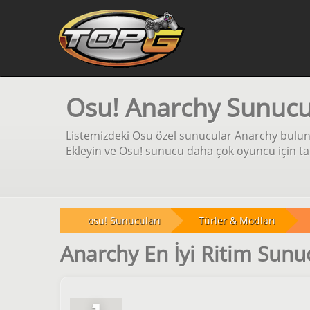
Osu! Anarchy Sunucu
Listemizdeki Osu özel sunucular Anarchy bulun 
Ekleyin ve Osu! sunucu daha çok oyuncu için tan
osu! Sunucuları
Türler & Modları
Anarchy En İyi Ritim Sunu