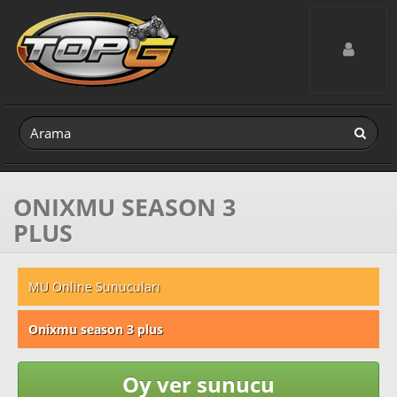
Toggle navig
ONIXMU SEASON 3
PLUS
MU Online Sunucuları
Onixmu season 3 plus
Oy ver sunucu