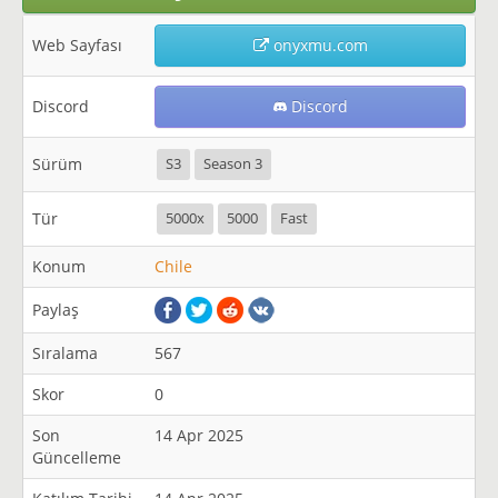
Web Sayfası
onyxmu.com
Discord
Discord
Sürüm
S3
Season 3
Tür
5000x
5000
Fast
Konum
Chile
Paylaş
Sıralama
567
Skor
0
Son
14 Apr 2025
Güncelleme