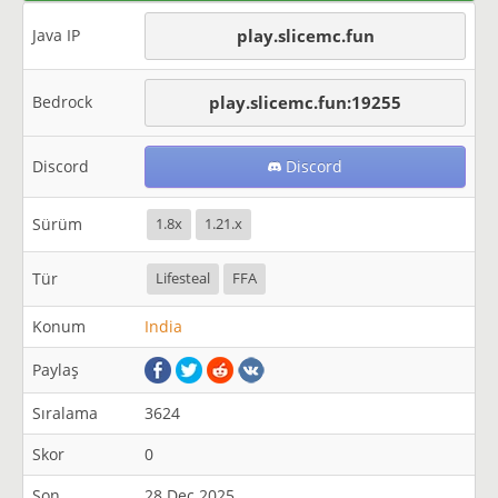
Java IP
play.slicemc.fun
Bedrock
play.slicemc.fun:19255
Discord
Discord
Sürüm
1.8x
1.21.x
Tür
Lifesteal
FFA
Konum
India
Paylaş
Sıralama
3624
Skor
0
Son
28 Dec 2025