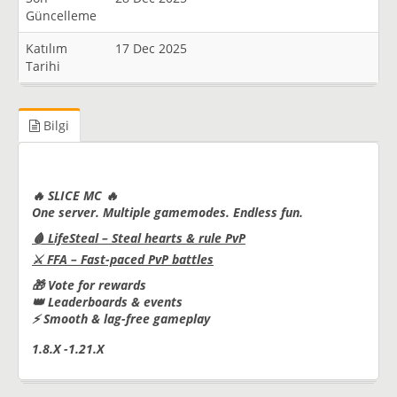
Güncelleme
Katılım
17 Dec 2025
Tarihi
Bilgi
🔥 SLICE MC 🔥
One server. Multiple gamemodes. Endless fun.
🩸 LifeSteal – Steal hearts & rule PvP
⚔️ FFA – Fast-paced PvP battles
🎁 Vote for rewards
👑 Leaderboards & events
⚡ Smooth & lag-free gameplay
1.8.X -1.21.X