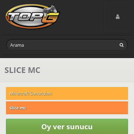
Toggle navig
SLICE MC
Minecraft Sunucuları
Slice mc
Oy ver sunucu